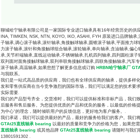
聊城哈宁轴承有限公司是一家国际专业进口轴承具有16年经营历史的供应商，我
INA, TIMKEN, NSK, NTN, KOYO, IKO, ASAHI, FYH 原装进
子轴承,调心滚子轴承,滚针轴承,角接触球轴承,圆锥滚子轴承,平面推力球
力滚子轴承,滚针和角接触球组合轴承,滚轮轴承,单向轴承,含油轴承,偏
承,关节杆端轴承,直线运动轴承,不锈钢轴承,扎机四列轴承,四列圆柱滚子
双列面对面角接触球轴承,双列串联角接触球轴承,四联角接触轴承,汽车专
滚子轴承,高温轴承,如果您想了解更多信息或订购
HRBN哈宁轴承厂 GTAt
与我联系。
我们是一站式高品质的供应商，我们也有全球供应商的轴承，提供多样
发和零售供应商在当今竞争激烈的国际市场，我们可以满足您的技术要
实际需要.
我们的产品型号齐全，交货准时，我们可以提供标准和非标产品，我们
后服务和售后服务。为您提供优质的产品和优良的服务，以最低的价格提
为中心”的理念，随时倾听用户的反馈信息，更好地为客户服务。.
我们承诺，我们可以提供最好的产品，最好的服务给我们的客户。我们
GTAt25直线轴承 bearing
以最好的质量和竞争力的价格为您，如果您
直线轴承 bearing
或其他品牌
GTAt25直线轴承 bearing
请随时与我们
13801591302 .